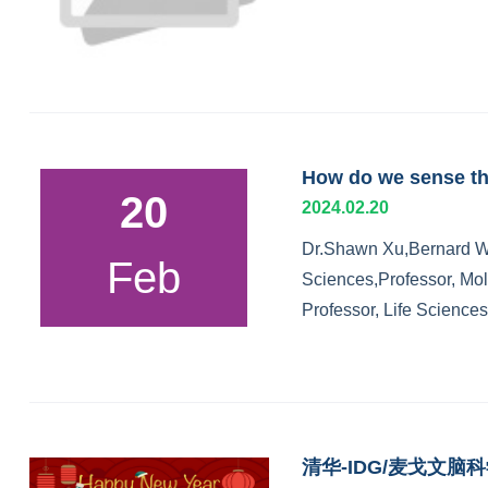
How do we sense th
20
2024.02.20
Dr.Shawn Xu,Bernard W. 
Feb
Sciences,Professor, Mol
Professor, Life Sciences
清华-IDG/麦戈文