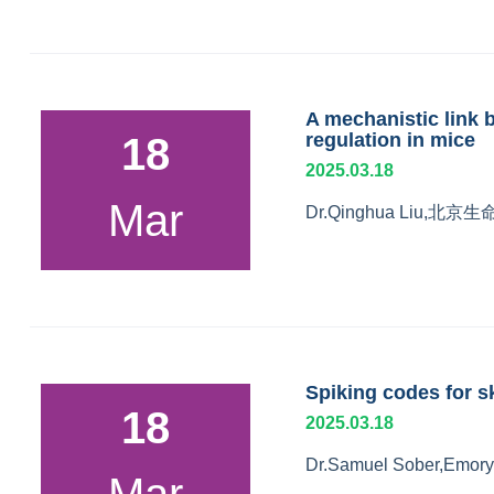
A mechanistic link 
regulation in mice
18
2025.03.18
Mar
Dr.Qinghua Liu,北
Spiking codes for s
18
2025.03.18
Dr.Samuel Sober,Emory 
Mar