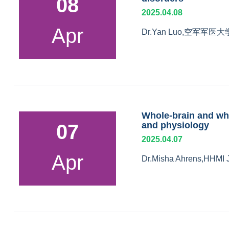
08
2025.04.08
Apr
Dr.Yan Luo,空军军
Whole-brain and wh
and physiology
07
2025.04.07
Apr
Dr.Misha Ahrens,HHMI 