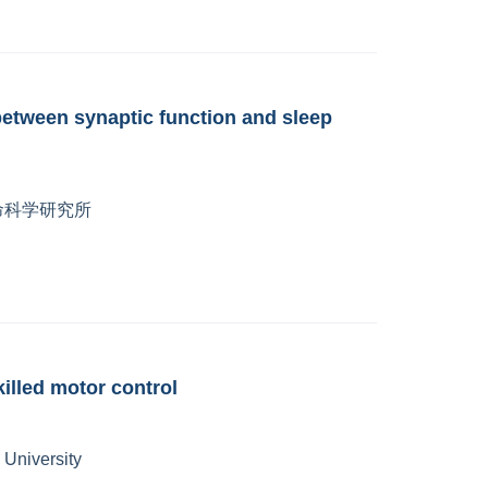
between synaptic function and sleep
京生命科学研究所
killed motor control
University